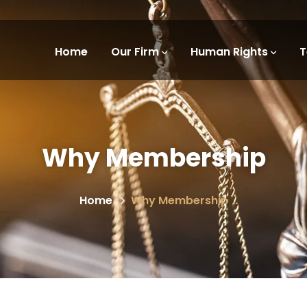
Home
Our Firm
Human Rights
Why Membership
Home
Why Membership